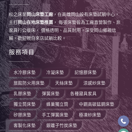
松之床是
岡山床墊工廠
，在高雄岡山設有床墊試躺中心，
主打
岡山在地床墊推薦
， 每張床墊皆為工廠直營製作、非
家具行公版床， 價格透明、品質耐用，深受岡山鄉親信
賴，歡迎親自來店試躺比較。
服務項目
水冷膠床墊
冷凝床墊
記憶膠床墊
旅館防火用床墊
天絲床墊
涼感紗床墊
乳膠床墊
彈簧床墊
各種寢具家具
獨立筒床墊
蜂巢獨立筒
中鋼高碳錳鋼床墊
矽膠床墊
手工彈簧床墊
極凍紗床墊
客製化床墊
銀離子竹炭床墊