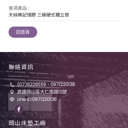
後項產品 :
天絲棉記憶膠
三線硬式獨立筒
回首頁
聯絡資訊
(07)6229559、0971220138
高雄岡山區大仁南路12號
Line ID:0971220138
岡山床墊工廠