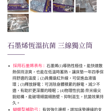
石墨烯恆溫抗菌
三線獨立筒
採用石墨烯表布 :
石墨烯(1)導熱性極佳，能快速散
熱保持涼爽，也能在低溫時蓄熱，讓床墊一年四季保
持舒適的溫度；(2)具備
遠紅外線，可
促進血液循
環；(3)
釋放靜電
：可消除身體積累的靜電，減少不
適，有助於更深層的睡眠；(4)物理性抗菌:奈米級尖
銳結構，能破壞細菌細胞壁、抑制滋生，抗菌效果持
久。
蝴蝶型補助弓 :
有效強化邊框，增加床墊邊緣的支