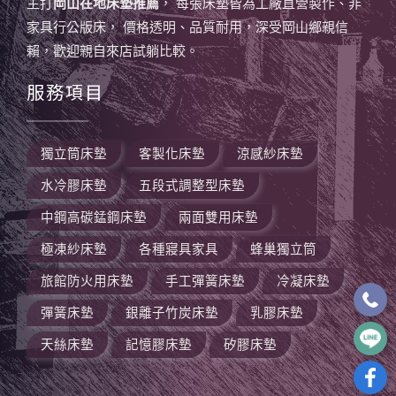
主打
岡山在地床墊推薦
， 每張床墊皆為工廠直營製作、非
家具行公版床， 價格透明、品質耐用，深受岡山鄉親信
賴，歡迎親自來店試躺比較。
服務項目
獨立筒床墊
客製化床墊
涼感紗床墊
水冷膠床墊
五段式調整型床墊
中鋼高碳錳鋼床墊
兩面雙用床墊
極凍紗床墊
各種寢具家具
蜂巢獨立筒
旅館防火用床墊
手工彈簧床墊
冷凝床墊
彈簧床墊
銀離子竹炭床墊
乳膠床墊
天絲床墊
記憶膠床墊
矽膠床墊