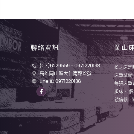
聯絡資訊
岡山
(07)6229559、0971220138
松之床是
高雄岡山區大仁南路12號
床墊試躺
Line ID:0971220138
每張床墊
版床， 
親信賴，