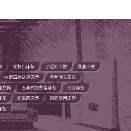
墊
客製化床墊
涼感紗床墊
乳膠床墊
中鋼高碳錳鋼床墊
各種寢具家具
獨立筒
五段式調整型床墊
矽膠床墊
床墊
記憶膠床墊
兩面雙用床墊
床墊