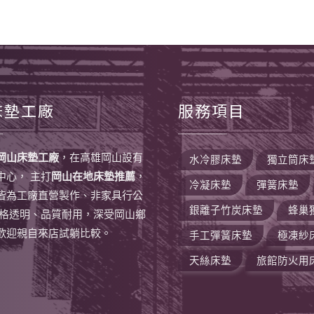
床墊工廠
服務項目
岡山床墊工廠
，在高雄岡山設有
水冷膠床墊
獨立筒床
中心， 主打
岡山在地床墊推薦
，
冷凝床墊
彈簧床墊
皆為工廠直營製作、非家具行公
銀離子竹炭床墊
蜂巢
價格透明、品質耐用，深受岡山鄉
歡迎親自來店試躺比較。
手工彈簧床墊
極凍紗
天絲床墊
旅館防火用