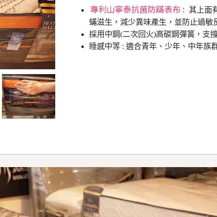
專利山寧泰抗菌防蹣表布 :
其上面
蟎滋生，減少異味產生，並防止過敏
採用中鋼(二次回火)高碳鋼彈簧，支
睡感中等 : 適合青年、少年、中年