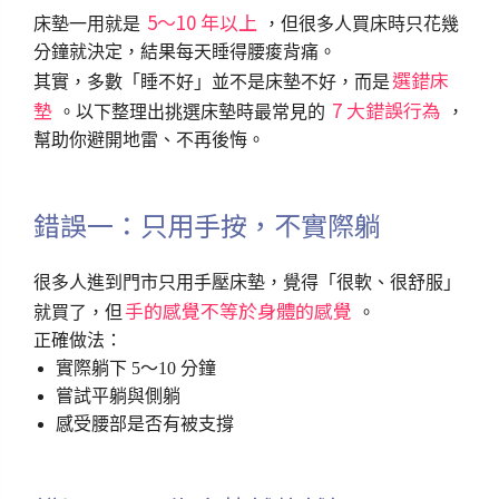
5～10 年以上
床墊一用就是
，但很多人買床時只花幾
分鐘就決定，結果每天睡得腰痠背痛。
選錯床
其實，多數「睡不好」並不是床墊不好，而是
墊
7 大錯誤行為
。以下整理出挑選床墊時最常見的
，
幫助你避開地雷、不再後悔。
錯誤一：只用手按，不實際躺
很多人進到門市只用手壓床墊，覺得「很軟、很舒服」
手的感覺不等於身體的感覺
就買了，但
。
正確做法：
實際躺下 5～10 分鐘
嘗試平躺與側躺
感受腰部是否有被支撐