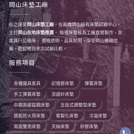
岡山床墊工廠
松之床是
岡山床墊工廠
，在高雄岡山設有床墊試躺中心，
主打
岡山在地床墊推薦
， 每張床墊皆為工廠直營製作、非
家具行公版床， 價格透明、品質耐用，深受岡山鄉親信
賴，歡迎親自來店試躺比較。
服務項目
各種寢具家具
記憶膠床墊
彈簧床墊
手工彈簧床墊
涼感紗床墊
中鋼高碳錳鋼床墊
五段式調整型床墊
旅館防火用床墊
客製化床墊
冷凝床墊
兩面雙用床墊
天絲床墊
矽膠床墊