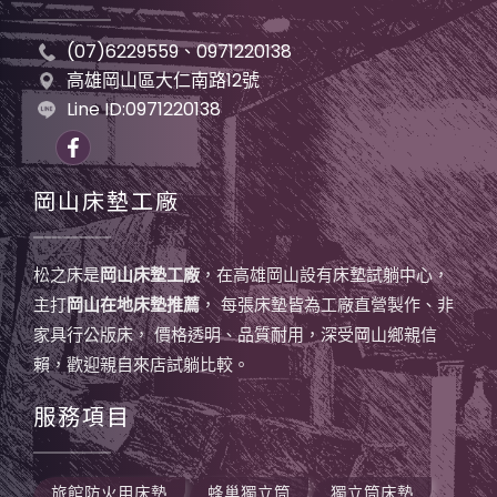
(07)6229559、0971220138
高雄岡山區大仁南路12號
Line ID:0971220138
岡山床墊工廠
松之床是
岡山床墊工廠
，在高雄岡山設有床墊試躺中心，
主打
岡山在地床墊推薦
， 每張床墊皆為工廠直營製作、非
家具行公版床， 價格透明、品質耐用，深受岡山鄉親信
賴，歡迎親自來店試躺比較。
服務項目
旅館防火用床墊
蜂巢獨立筒
獨立筒床墊