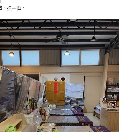
外
單，送一顆。