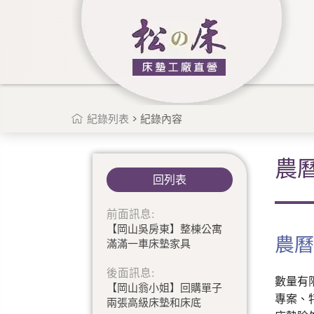
紀錄列表
> 紀錄內容
農
回列表
前面訊息:
【岡山吳房東】整棟公寓
農曆
滿滿一車床墊家具
後面訊息:
數量有限
【岡山翁小姐】回購單子
專案、
兩張高級床墊和床底